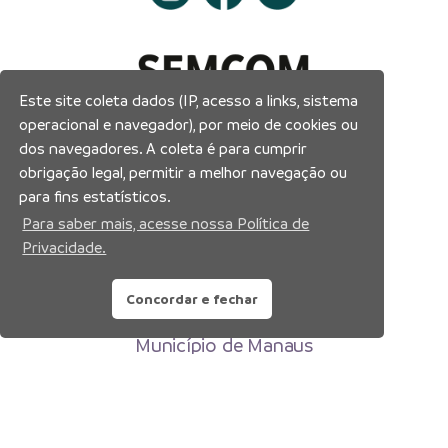
Este site coleta dados (IP, acesso a links, sistema
operacional e navegador), por meio de cookies ou
dos navegadores. A coleta é para cumprir
obrigação legal, permitir a melhor navegação ou
para fins estatísticos.
Para saber mais, acesse nossa Política de
Privacidade.
Concordar e fechar
Prefeitura Municipal de Manaus
Município de Manaus
CNPJ:04.365.326.0001-73
Av. Brasil, 2971 – Compensa, Manaus-AM
CEP: 69036-110