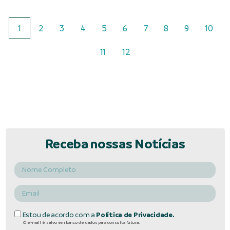
1
2
3
4
5
6
7
8
9
10
11
12
Receba nossas Notícias
Estou de acordo com a
Política de Privacidade.
O e-mail é salvo em banco de dados para consulta futura.