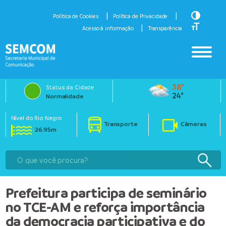
Toggle H
Política de Cookies
Política de Privacidade
Toggle Fo
Acesso à informação
Transparência
38°
Status da Cidade
24°
Normalidade
Nível do Rio Negro
Transporte
Câmeras
26.95m
Prefeitura participa de seminário
no TCE-AM e reforça importância
da democracia participativa e do