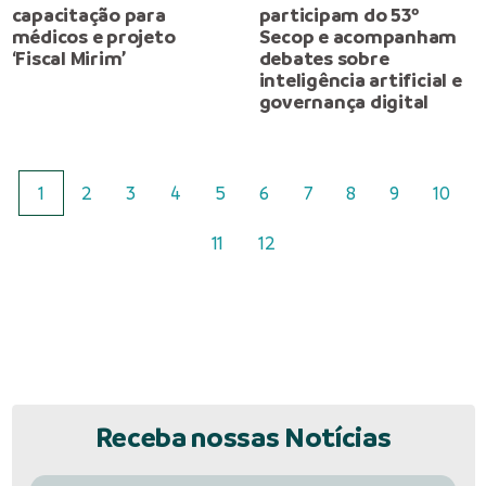
capacitação para
participam do 53º
médicos e projeto
Secop e acompanham
‘Fiscal Mirim’
debates sobre
inteligência artificial e
governança digital
1
2
3
4
5
6
7
8
9
10
11
12
Receba nossas Notícias