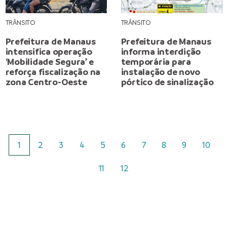
TRÂNSITO
TRÂNSITO
Prefeitura de Manaus
Prefeitura de Manaus
intensifica operação
informa interdição
‘Mobilidade Segura’ e
temporária para
reforça fiscalização na
instalação de novo
zona Centro-Oeste
pórtico de sinalização
1
2
3
4
5
6
7
8
9
10
11
12