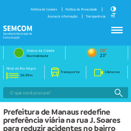
Toggle H
Política de Cookies
Política de Privacidade
Toggle Fo
Acesso à informação
Transparência
38°
Status da Cidade
23°
Normalidade
Nível do Rio Negro
Transporte
Câmeras
26.95m
Prefeitura de Manaus redefine
preferência viária na rua J. Soares
para reduzir acidentes no bairro