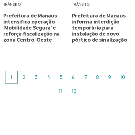
TRÂNSITO
TRÂNSITO
Prefeitura de Manaus
Prefeitura de Manaus
intensifica operação
informa interdição
‘Mobilidade Segura’ e
temporária para
reforça fiscalização na
instalação de novo
zona Centro-Oeste
pórtico de sinalização
1
2
3
4
5
6
7
8
9
10
11
12