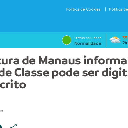
Política de Cookies
Política d
35
Status da Cidade
24
Normalidade
tura de Manaus informa
 de Classe pode ser digi
crito
us