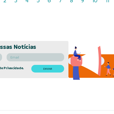
2
3
4
5
6
7
8
9
10
11
ssas Notícias
de Privacidade.