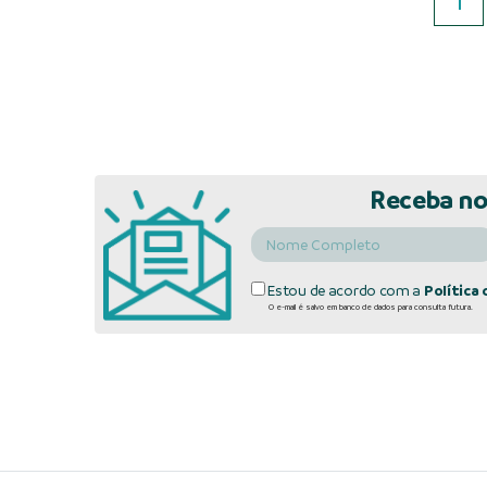
1
Receba no
Estou de acordo com a
Política 
O e-mail é salvo em banco de dados para consulta futura.