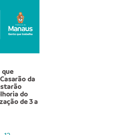
NOTA
a que
Prefeitura de Manaus in
Casarão da
que quatro unidades de 
estarão
da mulher atendem em 
lhoria do
locais a partir de segund
zação de 3 a
feira, 3/8