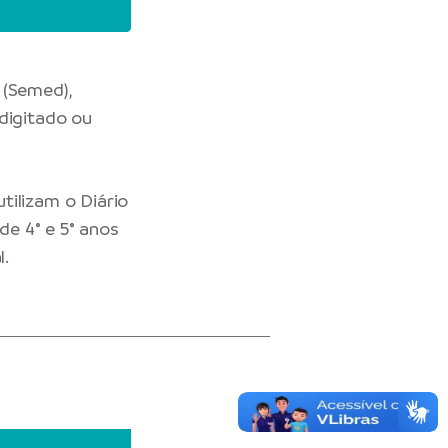
 (Semed),
digitado ou
tilizam o Diário
de 4° e 5° anos
l.