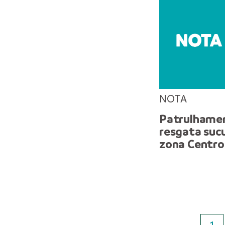
NOTA
Patrulhame
resgata suc
zona Centr