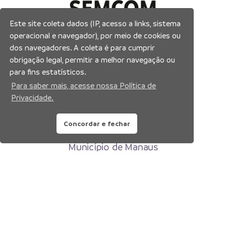
Este site coleta dados (IP, acesso a links, sistema
operacional e navegador), por meio de cookies ou
dos navegadores. A coleta é para cumprir
obrigação legal, permitir a melhor navegação ou
para fins estatísticos.
Para saber mais, acesse nossa Política de
Privacidade.
Concordar e fechar
Prefeitura Municipal de Manaus
Município de Manaus
CNPJ:04.365.326.0001-73
Av. Brasil, 2971 – Compensa, Manaus-AM
CEP: 69036-110
Copyright 2026. Todos os direitos reservados.