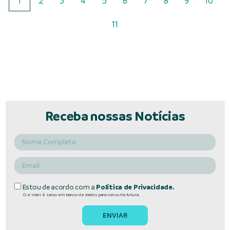
1
2
3
4
5
6
7
8
9
10
11
Receba nossas Notícias
Estou de acordo com a
Política de Privacidade.
O e-mail é salvo em banco de dados para consulta futura.