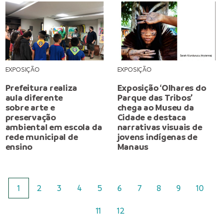
EXPOSIÇÃO
EXPOSIÇÃO
Prefeitura realiza
Exposição ‘Olhares do
aula diferente
Parque das Tribos’
sobre arte e
chega ao Museu da
preservação
Cidade e destaca
ambiental em escola da
narrativas visuais de
rede municipal de
jovens indígenas de
ensino
Manaus
1
2
3
4
5
6
7
8
9
10
11
12