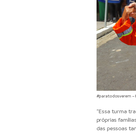
#paratodosverem – Pr
“Essa turma tra
próprias famíli
das pessoas tam