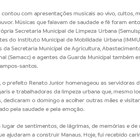
ontou com apresentações musicais ao vivo, cultos, m
uvor. Músicas que falavam de saudade e fé foram ent
rópria
Secretaria Municipal de Limpeza Urbana
(Semulsp
ntes do
Instituto Municipal de Mobilidade Urbana
(IMMU)
es da
Secretaria Municipal de Agricultura, Abasteciment
mal
(Semacc) e agentes da Guarda Municipal também e
campos-santos.
a, o prefeito Renato Junior homenageou as servidoras d
aris e trabalhadoras da limpeza urbana que, mesmo lo
as, dedicaram o domingo a acolher outras mães e visit
o pela saudade e pela emoção.
 lugar de sentimentos, de lágrimas, de memórias e de
ue ajudaram a construir Manaus. Hoje, fui recebido ca