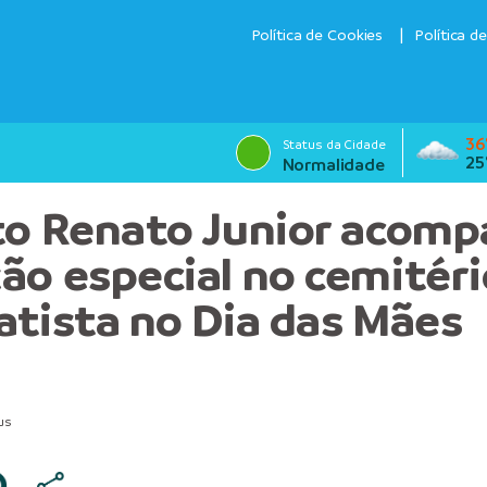
Política de Cookies
Política d
36
Status da Cidade
25
Normalidade
to Renato Junior acom
ão especial no cemitéri
atista no Dia das Mães
us