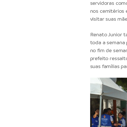
servidoras como
nos cemitérios 
visitar suas mãe
Renato Junior 
toda a semana p
no fim de seman
prefeito ressal
suas famílias p