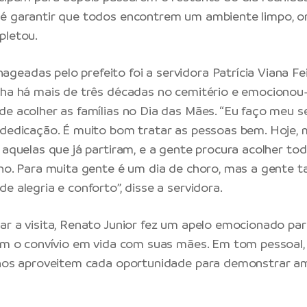
 é garantir que todos encontrem um ambiente limpo, o
pletou.
eadas pelo prefeito foi a servidora Patrícia Viana Fei
lha há mais de três décadas no cemitério e emocionou-
de acolher as famílias no Dia das Mães. “Eu faço meu 
 dedicação. É muito bom tratar as pessoas bem. Hoje,
r aquelas que já partiram, e a gente procura acolher t
nho. Para muita gente é um dia de choro, mas a gente
e alegria e conforto”, disse a servidora.
ar a visita, Renato Junior fez um apelo emocionado pa
zem o convívio em vida com suas mães. Em tom pessoal, 
lhos aproveitem cada oportunidade para demonstrar am