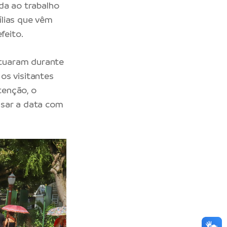
da ao trabalho
ílias que vêm
feito.
atuaram durante
os visitantes
tenção, o
ssar a data com