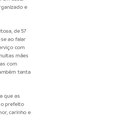
rganizado e
tosa, de 57
se ao falar
serviço com
 muitas mães
odas com
 também tenta
ra que as
o prefeito
or, carinho e