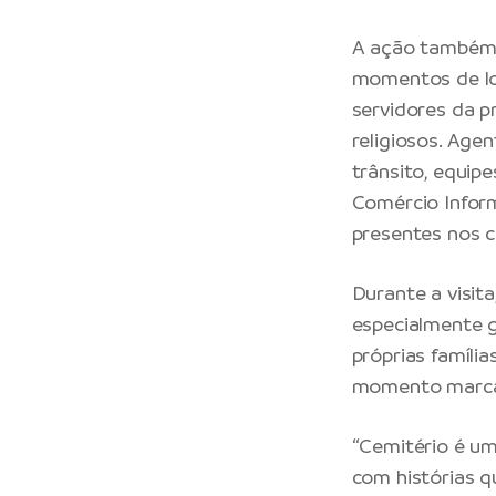
A ação também c
momentos de lo
servidores da p
religiosos. Age
trânsito, equip
Comércio Infor
presentes nos 
Durante a visit
especialmente g
próprias famíli
momento marcad
“Cemitério é um
com histórias q