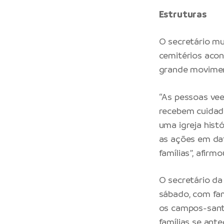
Estruturas
O secretário mu
cemitérios acon
grande movimen
“As pessoas vee
recebem cuidado
uma igreja histó
as ações em dat
famílias”, afirm
O secretário d
sábado, com fam
os campos-sant
famílias se ant