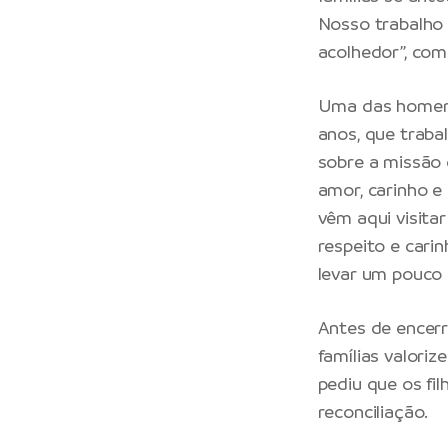
Nosso trabalho
acolhedor”, com
Uma das homenag
anos, que traba
sobre a missão 
amor, carinho e
vêm aqui visita
respeito e cari
levar um pouco d
Antes de encerr
famílias valori
pediu que os fi
reconciliação.