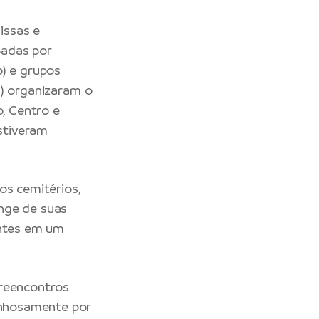
issas e
oadas por
) e grupos
 organizaram o
o, Centro e
stiveram
os cemitérios,
nge de suas
antes em um
 reencontros
rinhosamente por