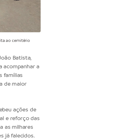
ita ao cemitério
João Batista,
ara acompanhar a
 famílias
a de maior
cebeu ações de
al e reforço das
a as milhares
 já falecidos.