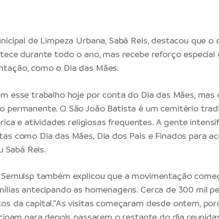
nicipal de Limpeza Urbana, Sabá Reis, destacou que o
tece durante todo o ano, mas recebe reforço especial
tação, como o Dia das Mães.
m esse trabalho hoje por conta do Dia das Mães, mas 
 permanente. O São João Batista é um cemitério tradi
rica e atividades religiosas frequentes. A gente intensi
as como Dia das Mães, Dia dos Pais e Finados para ac
ou Sabá Reis.
a Semulsp também explicou que a movimentação come
ílias antecipando as homenagens. Cerca de 300 mil pe
os da capital.“As visitas começaram desde ontem, por
ecipam para depois passarem o restante do dia reunida