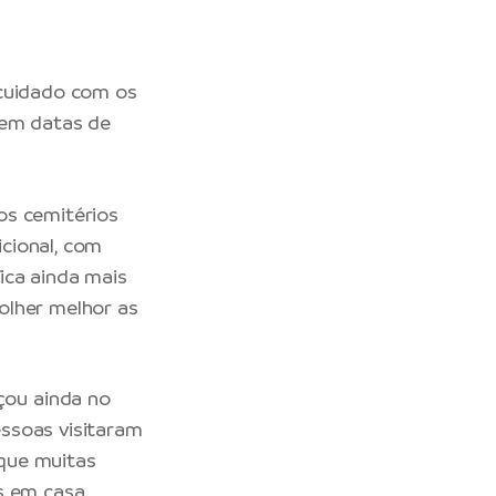
 cuidado com os
 em datas de
os cemitérios
cional, com
fica ainda mais
olher melhor as
çou ainda no
ssoas visitaram
que muitas
s em casa.