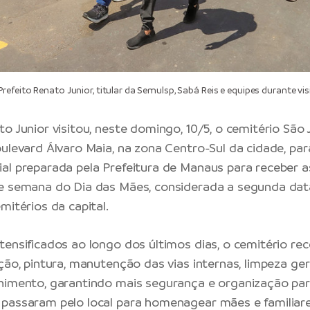
feito Renato Junior, titular da Semulsp, Sabá Reis e equipes durante vis
o Junior visitou, neste domingo, 10/5, o cemitério São 
oulevard Álvaro Maia, na zona Centro-Sul da cidade, p
ial preparada pela
Prefeitura de Manaus
para receber as
de semana do Dia das Mães, considerada a segunda dat
mitérios da capital.
tensificados ao longo dos últimos dias, o cemitério re
ção, pintura, manutenção das vias internas, limpeza ger
himento, garantindo mais segurança e organização par
passaram pelo local para homenagear mães e familiares