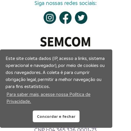
Siga nossas redes sociais:
Este site coleta dados (IP, acesso a links, sistema
operacional e navegador), por meio de cookies ou
dos navegadores. A coleta é para cumprir
obrigação legal, permitir a melhor navegação ou
para fins estatísticos.
Para saber mais, acesse nossa Política de
Privacidade.
Prefeitura Municipal de Manaus
Concordar e fechar
Município de Manaus
CNPJ:04.365.326.0001-73