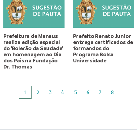
Prefeitura de Manaus
Prefeito Renato Junior
realiza edição especial
entrega certificados de
do ‘Bolerão da Saudade’
formandos do
em homenagem ao Dia
Programa Bolsa
dos Pais na Fundação
Universidade
Dr. Thomas
1
2
3
4
5
6
7
8