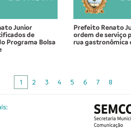
ato Junior
Prefeito Renato Ju
ificados de
ordem de serviço p
o Programa Bolsa
rua gastronômica
e
1
2
3
4
5
6
7
8
is: