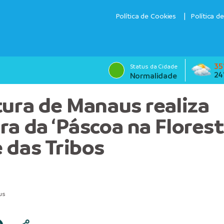
Política de Cookies
Política d
35
Status da Cidade
24
Normalidade
tura de Manaus realiza
ra da ‘Páscoa na Florest
 das Tribos
us