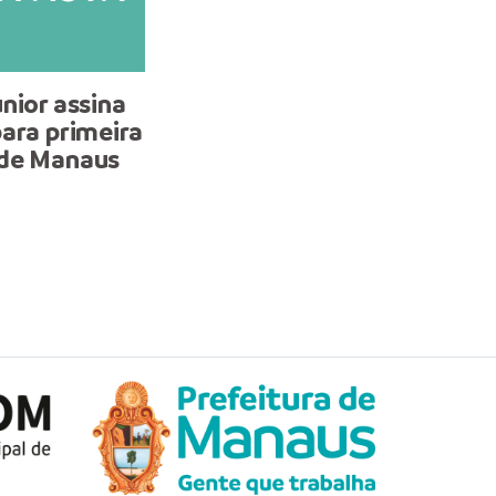
nior assina
Prefeitura de Manaus la
ara primeira
campanha de prevenção 
 de Manaus
queimadas nesta quinta-