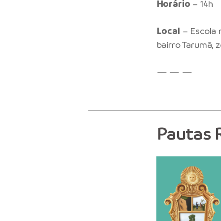
Horário
– 14h
Local
– Escola m
bairro Tarumã, 
— — —
Pautas 