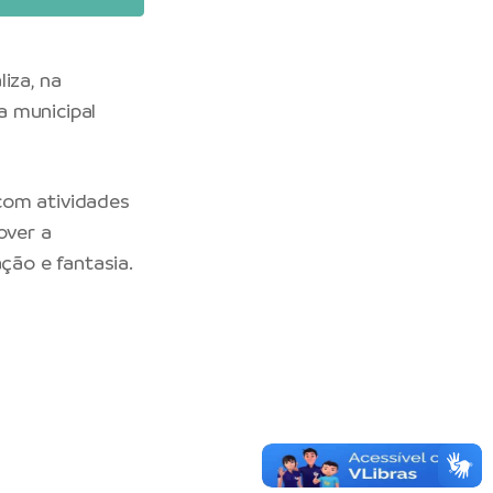
iza, na
la municipal
com atividades
over a
ção e fantasia.