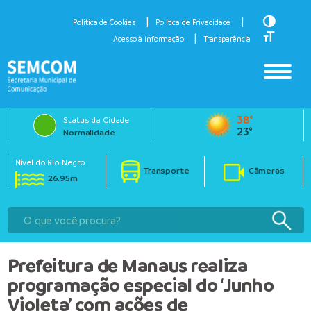
Toggle H
Política de Cookies
Política de Privacidade
Toggle Fo
Acesso à informação
Transparência
38°
Status da Cidade
23°
Normalidade
Nível do Rio Negro
Transporte
Câmeras
26.95m
Prefeitura de Manaus realiza
programação especial do ‘Junho
Violeta’ com ações de