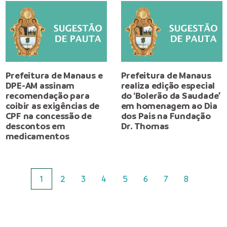
Prefeitura de Manaus e
Prefeitura de Manaus
DPE-AM assinam
realiza edição especial
recomendação para
do ‘Bolerão da Saudade’
coibir as exigências de
em homenagem ao Dia
CPF na concessão de
dos Pais na Fundação
descontos em
Dr. Thomas
medicamentos
1
2
3
4
5
6
7
8