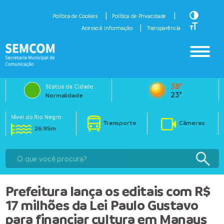
Toggle H
Política de Cookies
Política de Privacidade
Toggle Fo
Acesso à informação
Transparência
38°
Status da Cidade
23°
Normalidade
Nível do Rio Negro
Transporte
Câmeras
26.95m
Prefeitura lança os editais com R$
17 milhões da Lei Paulo Gustavo
para financiar cultura em Manaus