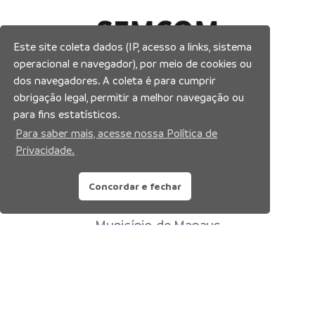
Este site coleta dados (IP, acesso a links, sistema
operacional e navegador), por meio de cookies ou
dos navegadores. A coleta é para cumprir
obrigação legal, permitir a melhor navegação ou
para fins estatísticos.
Para saber mais, acesse nossa Política de
Privacidade.
Concordar e fechar
Prefeitura Municipal de Manaus
Município de Manaus
CNPJ:04.365.326.0001-73
Av. Brasil, 2971 – Compensa, Manaus-AM
CEP: 69036-110