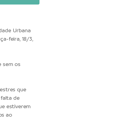
lidade Urbana
a-feira, 18/3,
 e sem os
estres que
 falta de
ue estiverem
os ao