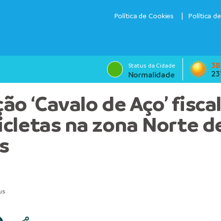
Política de Cookies
Política d
38
Status da Cidade
23
Normalidade
ão ‘Cavalo de Aço’ fiscal
cletas na zona Norte d
s
us