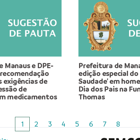
de Manaus e DPE-
Prefeitura de Mana
 recomendação
edição especial do
as exigências de
Saudade’ em hom
essão de
Dia dos Pais na Fu
em medicamentos
Thomas
1
2
3
4
5
6
7
8