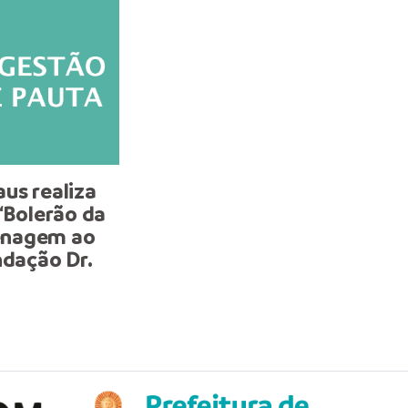
us realiza
Prefeito Renato Junior
 ‘Bolerão da
entrega certificados de
enagem ao
formandos do Programa 
ndação Dr.
Universidade