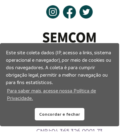
Este site coleta dados (IP, acesso a links, sistema
operacional e navegador), por meio de cookies ou
dos navegadores. A coleta é para cumprir
obrigação legal, permitir a melhor navegação ou
para fins estatísticos.
Para saber mais, acesse nossa Política de
Privacidade.
Prefeitura Municipal de Manaus
Concordar e fechar
Município de Manaus
CNPJ:04.365.326.0001-73