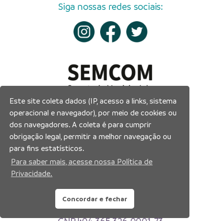
Siga nossas redes sociais:
Este site coleta dados (IP, acesso a links, sistema
operacional e navegador), por meio de cookies ou
dos navegadores. A coleta é para cumprir
obrigação legal, permitir a melhor navegação ou
para fins estatísticos.
Para saber mais, acesse nossa Política de
Privacidade.
Prefeitura Municipal de Manaus
Concordar e fechar
Município de Manaus