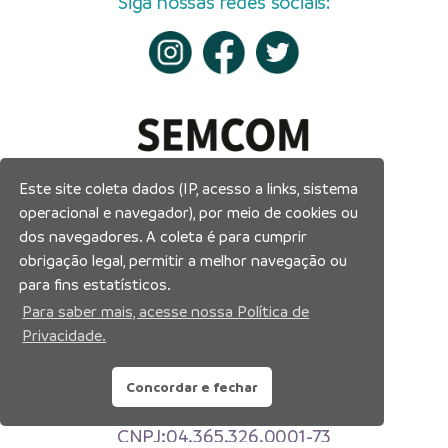
Siga nossas redes sociais:
Este site coleta dados (IP, acesso a links, sistema
operacional e navegador), por meio de cookies ou
dos navegadores. A coleta é para cumprir
obrigação legal, permitir a melhor navegação ou
para fins estatísticos.
Para saber mais, acesse nossa Política de
Privacidade.
Prefeitura Municipal de Manaus
Concordar e fechar
Município de Manaus
CNPJ:04.365.326.0001-73