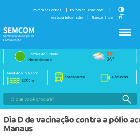
Toggle H
Política de Cookies
Política de Privacidade
Toggle Fo
Acesso à informação
Transparência
35°
Status da Cidade
24°
Normalidade
Nível do Rio Negro
Transporte
Câmeras
27.03m
Dia D de vacinação contra a pólio 
Manaus