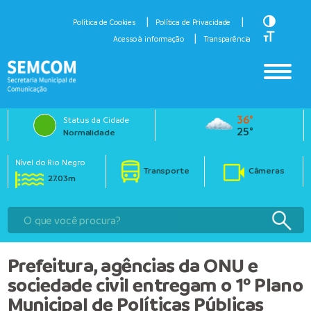
Toggle H
Política de Cookies
Política de Privacidade
Toggle Fo
Acesso à informação
Transparência
36°
Status da Cidade
25°
Normalidade
Nível do Rio Negro
Transporte
Câmeras
27.03m
Prefeitura, agências da ONU e
sociedade civil entregam o 1º Plano
Municipal de Políticas Públicas