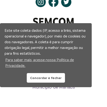
Este site coleta dados (IP, acesso a links, sistema
operacional e navegador), por meio de cookies ou
dos navegadores. A coleta é para cumprir
obrigação legal, permitir a melhor navegação ou
para fins estatísticos.
Para saber mais, acesse nossa Política de
Privacidade.
Concordar e fechar
Prefeitura Municipal de Manaus
Município de Manaus
CNPJ:04.365.326.0001-73
Av. Brasil, 2971 – Compensa, Manaus-AM
CEP: 69036-110