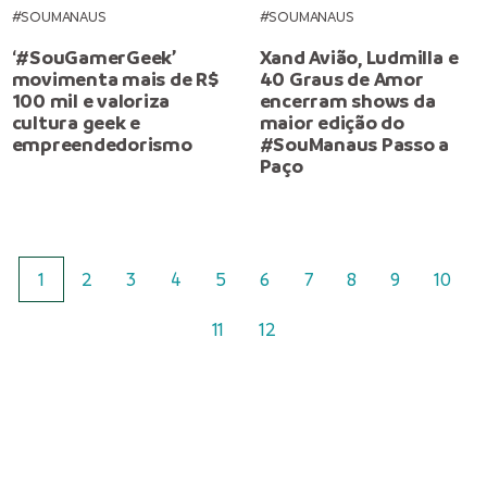
#SOUMANAUS
#SOUMANAUS
‘#SouGamerGeek’
Xand Avião, Ludmilla e
movimenta mais de R$
40 Graus de Amor
100 mil e valoriza
encerram shows da
cultura geek e
maior edição do
empreendedorismo
#SouManaus Passo a
Paço
1
2
3
4
5
6
7
8
9
10
11
12