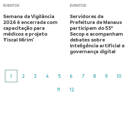
EVENTOS
EVENTOS
Semana da Vigilância
Servidores da
2026 é encerrada com
Prefeitura de Manaus
capacitação para
participam do 53º
médicos e projeto
Secop e acompanham
‘Fiscal Mirim’
debates sobre
inteligência artificial e
governança digital
1
2
3
4
5
6
7
8
9
10
11
12