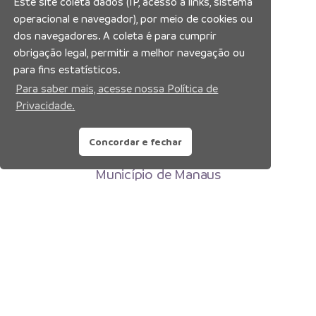
Este site coleta dados (IP, acesso a links, sistema
operacional e navegador), por meio de cookies ou
dos navegadores. A coleta é para cumprir
obrigação legal, permitir a melhor navegação ou
para fins estatísticos.
Para saber mais, acesse nossa Política de
Privacidade.
Concordar e fechar
Prefeitura Municipal de Manaus
Município de Manaus
CNPJ:04.365.326.0001-73
Av. Brasil, 2971 – Compensa, Manaus-AM
CEP: 69036-110
Copyright 2026. Todos os direitos reservados.