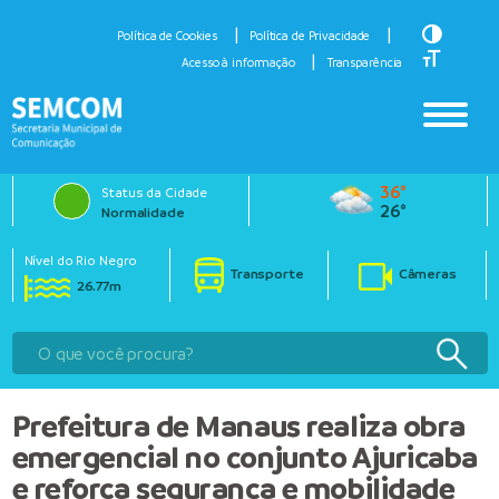
Toggle H
Política de Cookies
Política de Privacidade
Toggle Fo
Acesso à informação
Transparência
36°
Status da Cidade
26°
Normalidade
Nível do Rio Negro
Transporte
Câmeras
26.77m
Prefeitura de Manaus realiza obra
emergencial no conjunto Ajuricaba
e reforça segurança e mobilidade