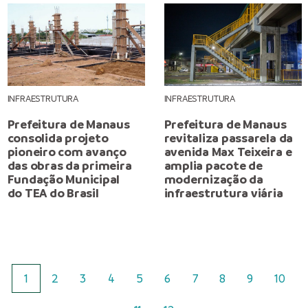
INFRAESTRUTURA
INFRAESTRUTURA
Prefeitura de Manaus
Prefeitura de Manaus
consolida projeto
revitaliza passarela da
pioneiro com avanço
avenida Max Teixeira e
das obras da primeira
amplia pacote de
Fundação Municipal
modernização da
do TEA do Brasil
infraestrutura viária
1
2
3
4
5
6
7
8
9
10