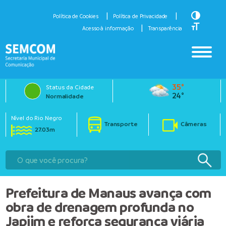
Toggle H
Política de Cookies
Política de Privacidade
Toggle Fo
Acesso à informação
Transparência
35°
Status da Cidade
24°
Normalidade
Nível do Rio Negro
Transporte
Câmeras
27.03m
Prefeitura de Manaus avança com
obra de drenagem profunda no
Japiim e reforça segurança viária