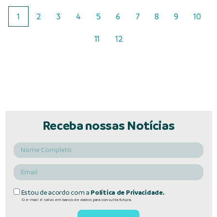
1
2
3
4
5
6
7
8
9
10
11
12
Receba nossas Notícias
Estou de acordo com a
Política de Privacidade.
O e-mail é salvo em banco de dados para consulta futura.