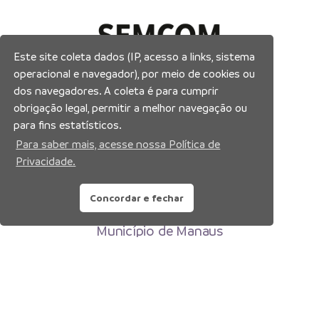
Este site coleta dados (IP, acesso a links, sistema
operacional e navegador), por meio de cookies ou
dos navegadores. A coleta é para cumprir
obrigação legal, permitir a melhor navegação ou
para fins estatísticos.
Para saber mais, acesse nossa Política de
Privacidade.
Concordar e fechar
Prefeitura Municipal de Manaus
Município de Manaus
CNPJ:04.365.326.0001-73
Av. Brasil, 2971 – Compensa, Manaus-AM
CEP: 69036-110