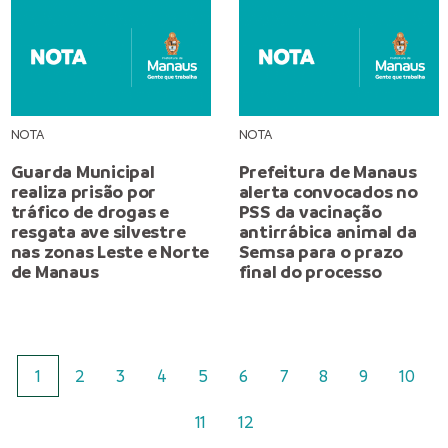
NOTA
NOTA
Guarda Municipal
Prefeitura de Manaus
realiza prisão por
alerta convocados no
tráfico de drogas e
PSS da vacinação
resgata ave silvestre
antirrábica animal da
nas zonas Leste e Norte
Semsa para o prazo
de Manaus
final do processo
1
2
3
4
5
6
7
8
9
10
11
12