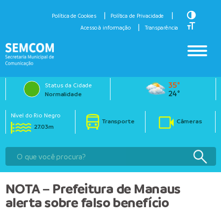
Toggle H
Política de Cookies
Política de Privacidade
Toggle Fo
Acesso à informação
Transparência
35°
Status da Cidade
24°
Normalidade
Nível do Rio Negro
Transporte
Câmeras
27.03m
NOTA – Prefeitura de Manaus
alerta sobre falso benefício