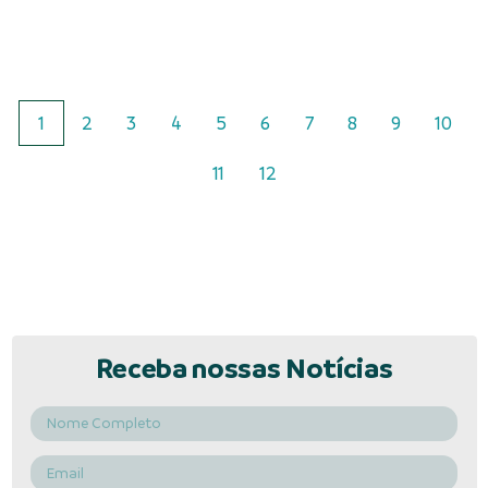
1
2
3
4
5
6
7
8
9
10
11
12
Receba nossas Notícias