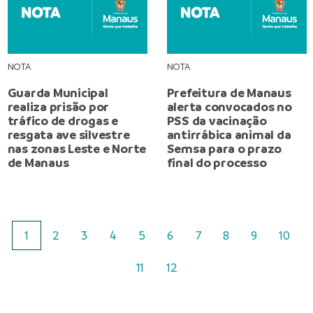
NOTA
NOTA
Guarda Municipal
Prefeitura de Manaus
realiza prisão por
alerta convocados no
tráfico de drogas e
PSS da vacinação
resgata ave silvestre
antirrábica animal da
nas zonas Leste e Norte
Semsa para o prazo
de Manaus
final do processo
1
2
3
4
5
6
7
8
9
10
11
12