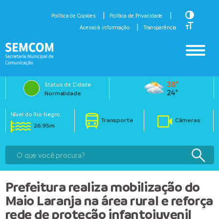
Toggle H
Política de Cookies
Política de Privacidade
Toggle Fo
Acesso à informação
Transparência
38°
Status da Cidade
24°
Normalidade
Nível do Rio Negro
Transporte
Câmeras
26.95m
Prefeitura realiza mobilização do
Maio Laranja na área rural e reforça
rede de proteção infantojuvenil