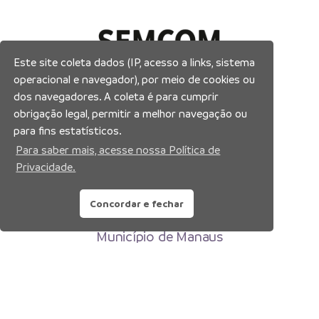
Este site coleta dados (IP, acesso a links, sistema
operacional e navegador), por meio de cookies ou
dos navegadores. A coleta é para cumprir
obrigação legal, permitir a melhor navegação ou
para fins estatísticos.
Para saber mais, acesse nossa Política de
Privacidade.
Concordar e fechar
Prefeitura Municipal de Manaus
Município de Manaus
CNPJ:04.365.326.0001-73
Av. Brasil, 2971 – Compensa, Manaus-AM
CEP: 69036-110