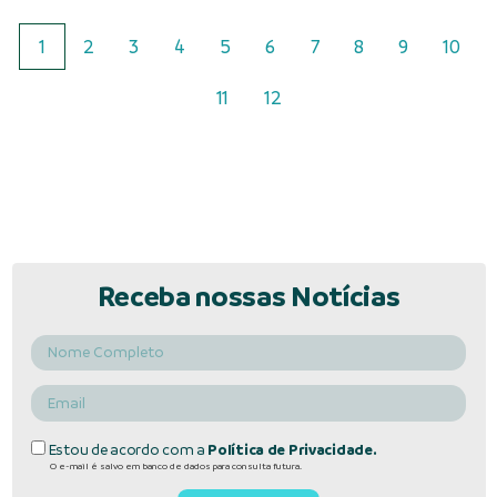
1
2
3
4
5
6
7
8
9
10
11
12
Receba nossas Notícias
Estou de acordo com a
Política de Privacidade.
O e-mail é salvo em banco de dados para consulta futura.