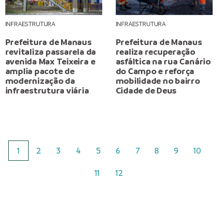
INFRAESTRUTURA
INFRAESTRUTURA
Prefeitura de Manaus
Prefeitura de Manaus
revitaliza passarela da
realiza recuperação
avenida Max Teixeira e
asfáltica na rua Canário
amplia pacote de
do Campo e reforça
modernização da
mobilidade no bairro
infraestrutura viária
Cidade de Deus
1
2
3
4
5
6
7
8
9
10
11
12