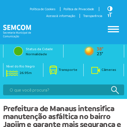
Toggle H
Política de Cookies
Política de Privacidade
Toggle Fo
Acesso à informação
Transparência
38°
Status da Cidade
23°
Normalidade
Nível do Rio Negro
Transporte
Câmeras
26.95m
Prefeitura de Manaus intensifica
manutenção asfáltica no bairro
Japiim e garante mais segurança e