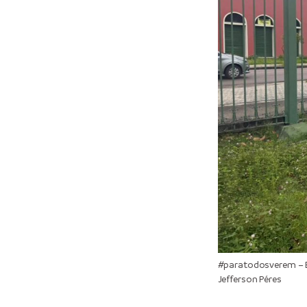
#paratodosverem – E
Jefferson Péres