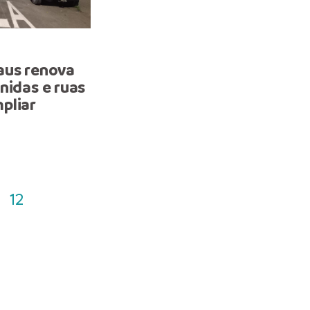
OPERAÇÃO
aus renova
Prefeitura realiza trans
nidas e ruas
de 257,6 toneladas de lix
pliar
retiradas da orla em julh
12