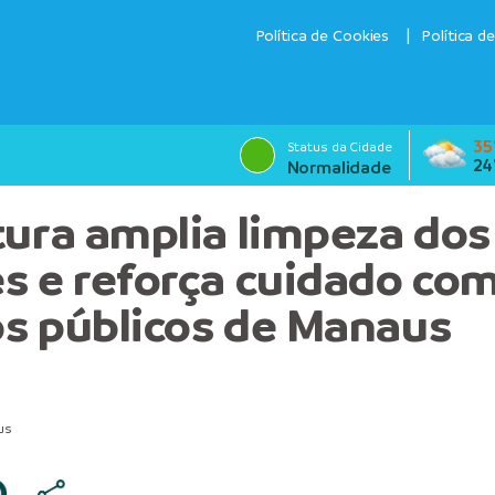
Política de Cookies
Política d
35
Status da Cidade
24
Normalidade
tura amplia limpeza dos
s e reforça cuidado co
s públicos de Manaus
us