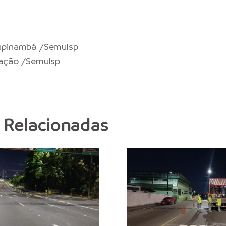
upinambá /Semulsp
ação /Semulsp
s Relacionadas