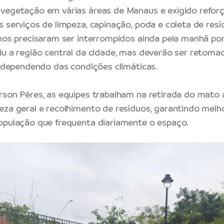
vegetação em várias áreas de Manaus e exigido refor
s serviços de limpeza, capinação, poda e coleta de resí
lhos precisaram ser interrompidos ainda pela manhã po
iu a região central da cidade, mas deverão ser retoma
3, dependendo das condições climáticas.
rson Péres, as equipes trabalham na retirada do mato 
eza geral e recolhimento de resíduos, garantindo mel
opulação que frequenta diariamente o espaço.