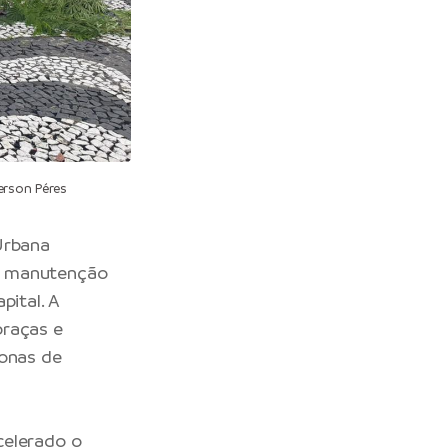
erson Péres
Urbana
a e manutenção
pital. A
praças e
zonas de
celerado o