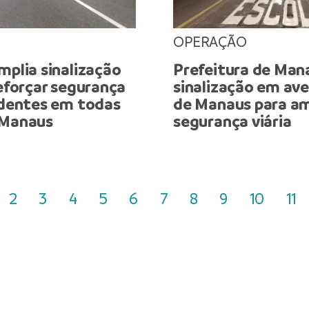
OPERAÇÃO
mplia sinalização
Prefeitura de Man
reforçar segurança
sinalização em ave
cidentes em todas
de Manaus para am
 Manaus
segurança viária
2
3
4
5
6
7
8
9
10
11