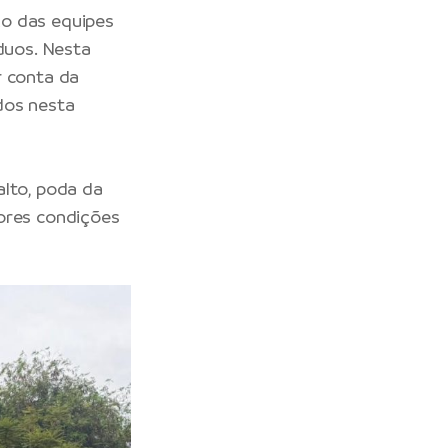
ço das equipes
duos. Nesta
r conta da
dos nesta
alto, poda da
hores condições