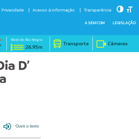
Toggle
Togg
e Privacidade
Acesso à informação
Transparência
A SEMCOM
LEGISLAÇÃO
Nível do Rio Negro
°
Transporte
Câmeras
°
26.95m
ia D’
za