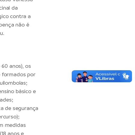
inal da
ico contra a
doença não é
u.
 60 anos), os
o formados por
uilombolas;
nsino básico e
ades;
rça de segurança
rcurso);
em medidas
(18 anos e