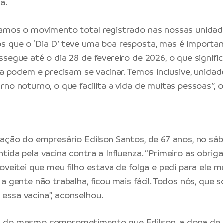
a.
hamos o movimento total registrado nas nossas unidad
 que o ‘Dia D’ teve uma boa resposta, mas é importan
ssegue até o dia 28 de fevereiro de 2026, o que signifi
nda podem e precisam se vacinar. Temos inclusive, unida
rno noturno, o que facilita a vida de muitas pessoas”, 
gação do empresário Edilson Santos, de 67 anos, no sáb
tida pela vacina contra a Influenza. “Primeiro as obrig
roveitei que meu filho estava de folga e pedi para ele 
a gente não trabalha, ficou mais fácil. Todos nós, que 
ssa vacina”, aconselhou.
 do mesmo comprometimento que Edilson, a dona de 