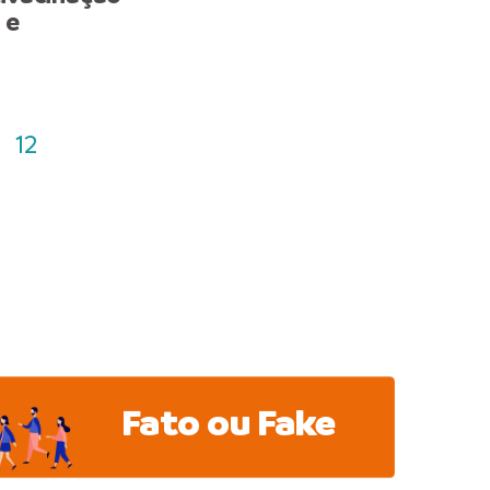
 e
de Manaus a partir desta
sexta-feira, 3/7
12
Fato ou Fake