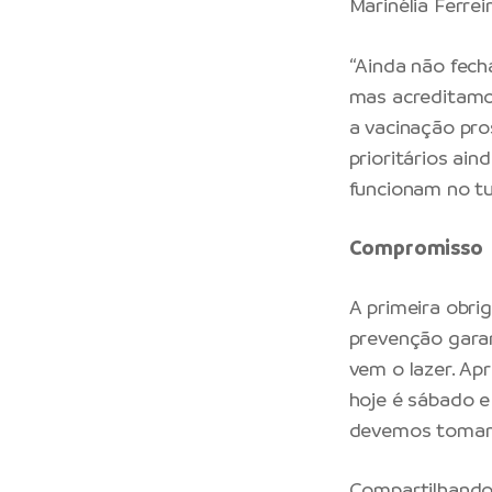
Marinélia Ferreir
“Ainda não fec
mas acreditamos
a vacinação pro
prioritários ai
funcionam no tu
Compromisso
A primeira obri
prevenção garan
vem o lazer. Ap
hoje é sábado e 
devemos tomar e
Compartilhando