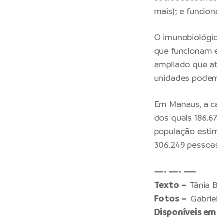
mais); e funcio
O imunobiológi
que funcionam e
ampliado que at
unidades podem 
Em Manaus, a ca
dos quais 186.6
população estim
306.249 pessoa
—- —- —-
Texto –
Tânia
Fotos –
Gabrie
Disponíveis em