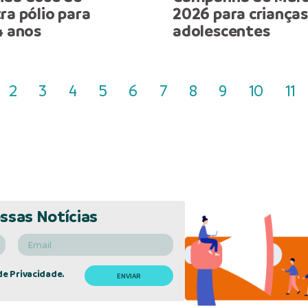
ra pólio para
2026 para crianças
4 anos
adolescentes
2
3
4
5
6
7
8
9
10
11
ssas Notícias
de Privacidade.