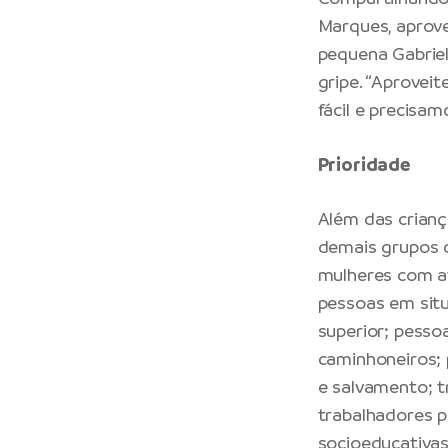
Marques, aprove
pequena Gabriel
gripe. “Aproveit
fácil e precisam
Prioridade
Além das crianç
demais grupos q
mulheres com at
pessoas em situ
superior; pess
caminhoneiros; 
e salvamento; t
trabalhadores p
socioeducativas