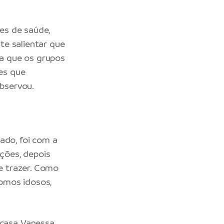
es de saúde,
te salientar que
ca que os grupos
des que
observou.
ado, foi com a
ações, depois
me trazer. Como
somos idosos,
casa Vanessa