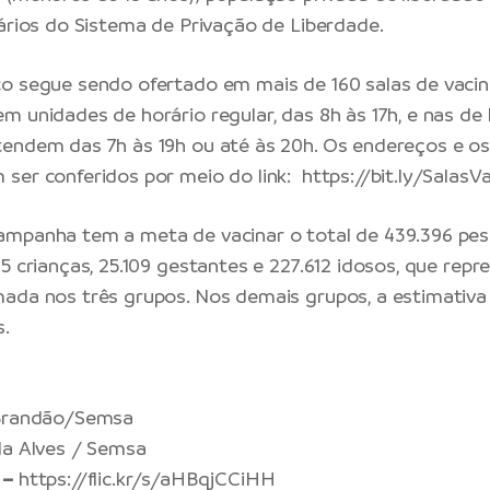
nários do Sistema de Privação de Liberdade.
co segue sendo ofertado em mais de 160 salas de vaci
m unidades de horário regular, das 8h às 17h, e nas de 
endem das 7h às 19h ou até às 20h. Os endereços e os
ser conferidos por meio do link:
https://bit.ly/SalasV
mpanha tem a meta de vacinar o total de 439.396 pess
75 crianças, 25.109 gestantes e 227.612 idosos, que re
ada nos três grupos. Nos demais grupos, a estimativa 
s.
 Brandão/Semsa
la Alves / Semsa
 –
https://flic.kr/s/aHBqjCCiHH