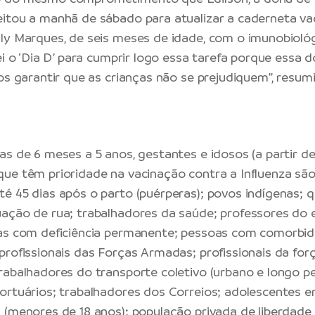
itou a manhã de sábado para atualizar a caderneta vac
ly Marques, de seis meses de idade, com o imunobiológ
ei o ‘Dia D’ para cumprir logo essa tarefa porque essa 
os garantir que as crianças não se prejudiquem”, resumi
as de 6 meses a 5 anos, gestantes e idosos (a partir de
ue têm prioridade na vacinação contra a Influenza sã
é 45 dias após o parto (puérperas); povos indígenas; q
ação de rua; trabalhadores da saúde; professores do e
oas com deficiência permanente; pessoas com comorbid
profissionais das Forças Armadas; profissionais da fo
rabalhadores do transporte coletivo (urbano e longo pe
ortuários; trabalhadores dos Correios; adolescentes 
 (menores de 18 anos); população privada de liberdade 