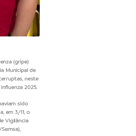
enza (gripe)
ia Municipal de
terruptas, neste
Influenza 2025.
 haviam sido
, em 3/11, o
e Vigilância
/Semsa),