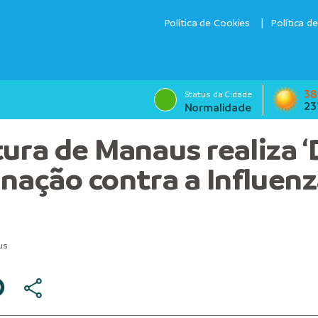
Política de Cookies
Política d
38
Status da Cidade
23
Normalidade
tura de Manaus realiza ‘D
inação contra a Influen
us