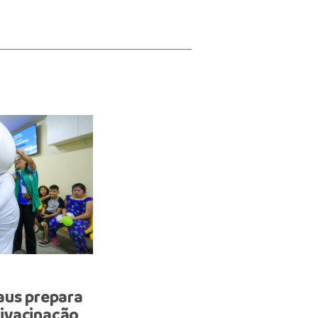
IMUNIZAÇÃO
aus prepara
Pneumocócica 20-valent
ivacinação
disponível nas salas de v