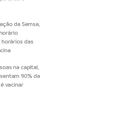
nação da Semsa,
horário
 horários das
acina
oas na capital,
presentam 90% da
é vacinar