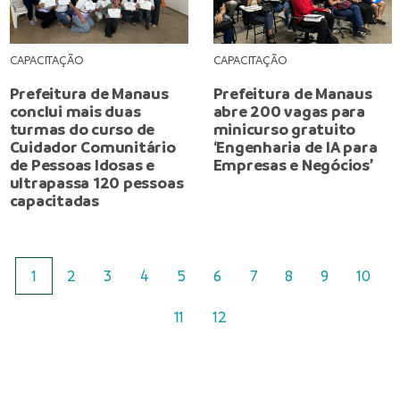
CAPACITAÇÃO
CAPACITAÇÃO
Prefeitura de Manaus
Prefeitura de Manaus
conclui mais duas
abre 200 vagas para
turmas do curso de
minicurso gratuito
Cuidador Comunitário
‘Engenharia de IA para
de Pessoas Idosas e
Empresas e Negócios’
ultrapassa 120 pessoas
capacitadas
1
2
3
4
5
6
7
8
9
10
11
12