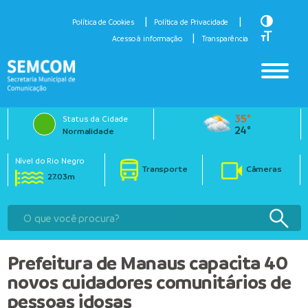
Toggle H
Política de Cookies
Política de Privacidade
Toggle Fo
Acesso à informação
Transparência
35°
Status da Cidade
24°
Normalidade
Nível do Rio Negro
Transporte
Câmeras
27.03m
Prefeitura de Manaus capacita 40
novos cuidadores comunitários de
pessoas idosas