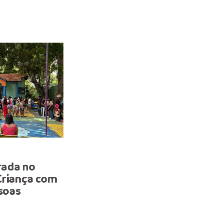
LAZER
ada no
Prefeitura de Manaus la
Criança com
projeto de piquenique
ssoas
dominical no parque Cid
Criança