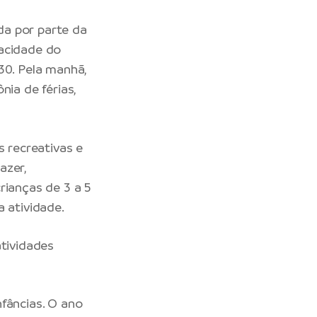
da por parte da
pacidade do
30. Pela manhã,
nia de férias,
s recreativas e
azer,
rianças de 3 a 5
 atividade.
atividades
fâncias. O ano