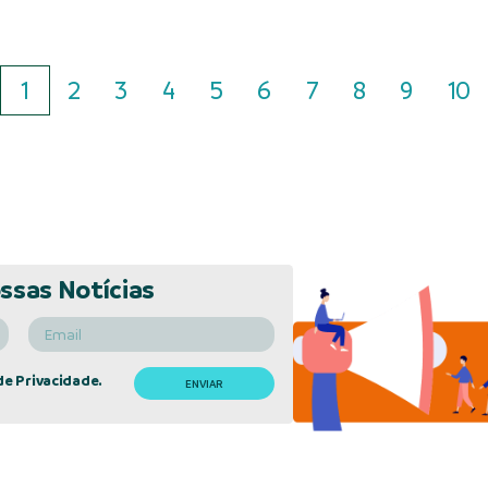
1
2
3
4
5
6
7
8
9
10
ssas Notícias
de Privacidade.