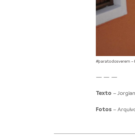
#paratodosverem – P
— — —
Texto
– Jorgia
Fotos
– Arqui