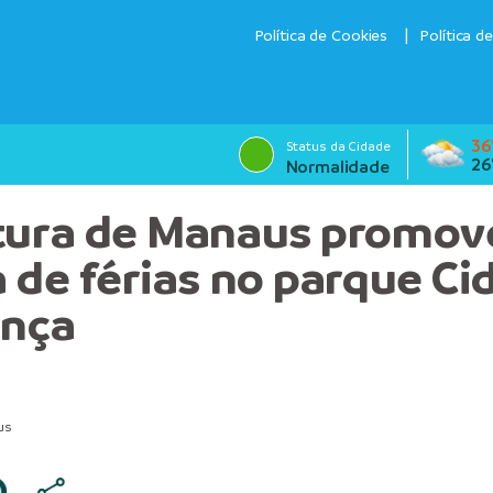
Política de Cookies
Política d
36
Status da Cidade
26
Normalidade
tura de Manaus promov
a de férias no parque Ci
ança
us