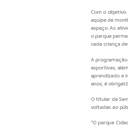
Com o objetivo 
equipe de monit
espaço. As ativ
o parque perman
cada criança d
A programação é
esportivas, alé
aprendizado e i
anos, é obrigat
O titular da Se
voltadas ao públi
“O parque Cidad