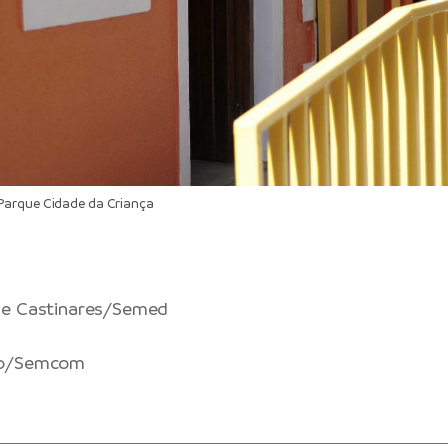
arque Cidade da Criança
ne Castinares/Semed
vo/Semcom