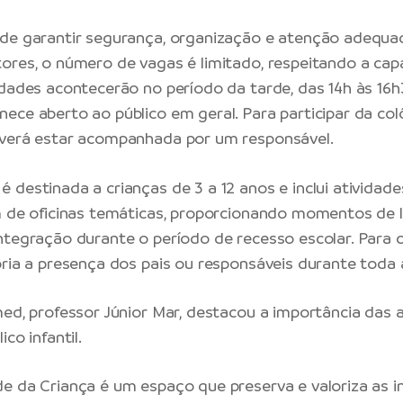
de garantir segurança, organização e atenção adequa
ores, o número de vagas é limitado, respeitando a ca
idades acontecerão no período da tarde, das 14h às 16h
ece aberto ao público em geral. Para participar da colô
everá estar acompanhada por um responsável.
 destinada a crianças de 3 a 12 anos e inclui atividade
m de oficinas temáticas, proporcionando momentos de l
ntegração durante o período de recesso escolar. Para c
ória a presença dos pais ou responsáveis durante toda a
med, professor Júnior Mar, destacou a importância das 
co infantil.
e da Criança é um espaço que preserva e valoriza as in