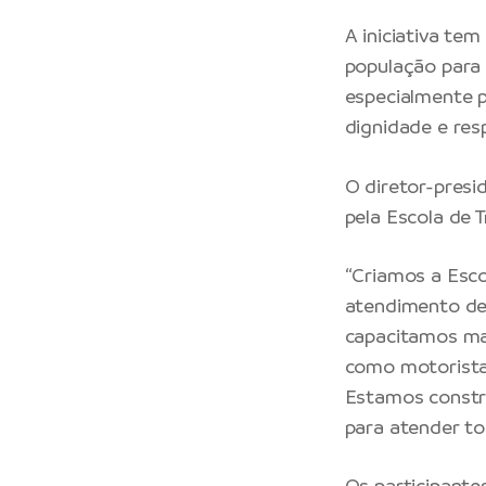
A iniciativa te
população para
especialmente p
dignidade e res
O diretor-presi
pela Escola de 
“Criamos a Esco
atendimento den
capacitamos ma
como motoristas
Estamos constr
para atender to
Os participante