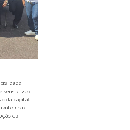
obilidade
 sensibilizou
o da capital.
namento com
moção da