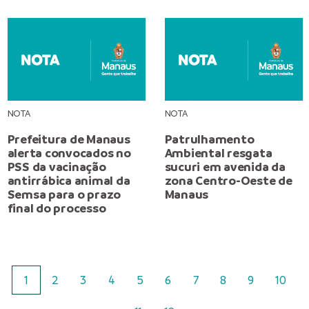
NOTA
NOTA
Prefeitura de Manaus
Patrulhamento
alerta convocados no
Ambiental resgata
PSS da vacinação
sucuri em avenida da
antirrábica animal da
zona Centro-Oeste de
Semsa para o prazo
Manaus
final do processo
1
2
3
4
5
6
7
8
9
10