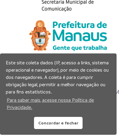
Este site coleta dados (IP, acesso a links, sistema
Prefeitura Municipal de Manaus
operacional e navegador), por meio de cookies ou
Município de Manaus
dos navegadores. A coleta é para cumprir
CNPJ:04.365.326.0001-73
obrigação legal, permitir a melhor navegação ou
Av. Brasil, 2971 – Compensa, Manaus-AM
para fins estatísticos.
CEP: 69036-110
Para saber mais, acesse nossa Política de
Privacidade.
Copyright 2026. Todos os direitos reservados.
Concordar e fechar