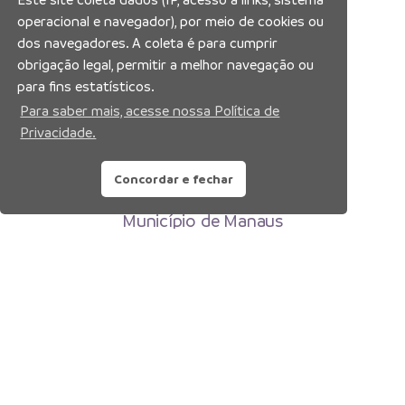
operacional e navegador), por meio de cookies ou
dos navegadores. A coleta é para cumprir
obrigação legal, permitir a melhor navegação ou
para fins estatísticos.
Para saber mais, acesse nossa Política de
Privacidade.
Concordar e fechar
Prefeitura Municipal de Manaus
Município de Manaus
CNPJ:04.365.326.0001-73
Av. Brasil, 2971 – Compensa, Manaus-AM
CEP: 69036-110
Copyright 2026. Todos os direitos reservados.