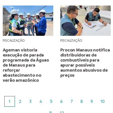
FISCALIZAÇÃO
FISCALIZAÇÃO
Ageman vistoria
Procon Manaus notifica
execução de parada
distribuidoras de
programada da Águas
combustíveis para
de Manaus para
apurar possíveis
reforçar
aumentos abusivos de
abastecimento no
preços
verão amazônico
1
2
3
4
5
6
7
8
9
10
11
12