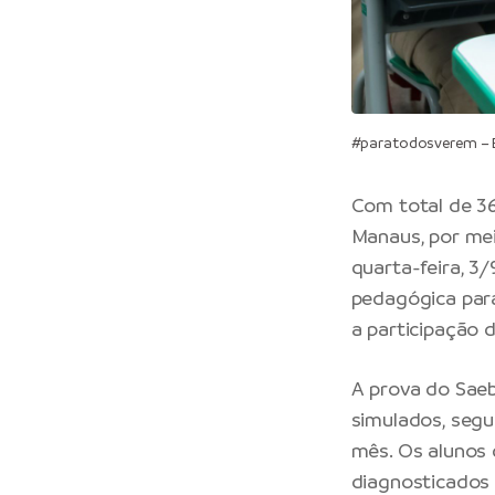
#paratodosverem – Es
Com total de 36
Manaus, por mei
quarta-feira, 3
pedagógica para
a participação 
A prova do Saeb
simulados, seg
mês. Os alunos 
diagnosticados