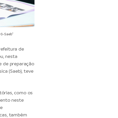
ró-Saeb”
efeitura de
u, nesta
ve de preparação
ca (Saeb), teve
tórias, como os
mento neste
te
icas, também