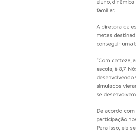
aluno, dinâmic
familiar.
A diretora da e
metas destinada
conseguir uma 
“Com certeza, a
escola, é 8,7. 
desenvolvendo v
simulados vier
se desenvolvem”,
De acordo com a
participação no
Para isso, ela 