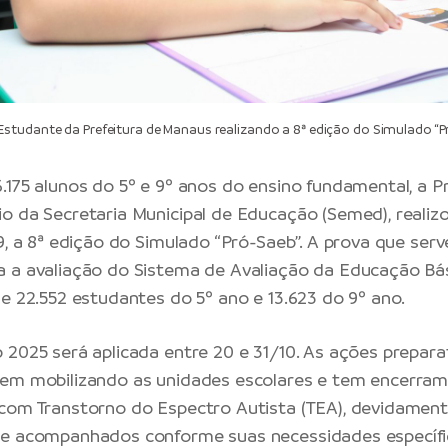
tudante da Prefeitura de Manaus realizando a 8ª edição do Simulado “P
.175 alunos do 5º e 9º anos do ensino fundamental, a Pr
o da Secretaria Municipal de Educação (Semed), realizo
/9, a 8ª edição do Simulado “Pró-Saeb”. A prova que ser
 a avaliação do Sistema de Avaliação da Educação Bási
de 22.552 estudantes do 5º ano e 13.623 do 9º ano.
 2025 será aplicada entre 20 e 31/10. As ações prepara
uem mobilizando as unidades escolares e tem encerra
com Transtorno do Espectro Autista (TEA), devidamen
 e acompanhados conforme suas necessidades específ