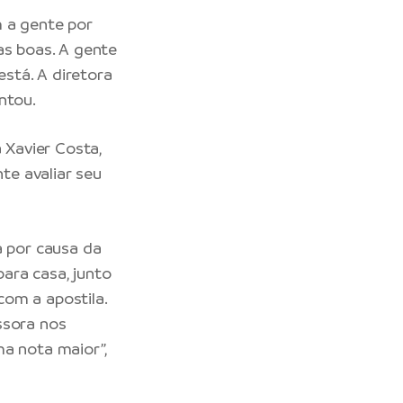
m a gente por
as boas. A gente
stá. A diretora
ntou.
 Xavier Costa,
nte avaliar seu
a por causa da
ara casa, junto
om a apostila.
ssora nos
ma nota maior”,