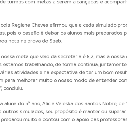
a de turmas com metas a serem alcançadas e acompa
scola Regiane Chaves afirmou que a cada simulado pro
s, pois o desafio é deixar os alunos mais preparados p
boa nota na prova do Saeb.
 nossa meta que veio da secretaria é 8,2, mas a nossa
Nós estamos trabalhando, de forma contínua, juntament
árias atividades e na expectativa de ter um bom resul
am para melhorar muito o nosso modo de entender com
 concluiu.
 aluna do 5º ano, Alicia Valeska dos Santos Nobre, de 
s outros simulados, seu propósito é manter ou superar
se preparou muito e contou com o apoio das professoras