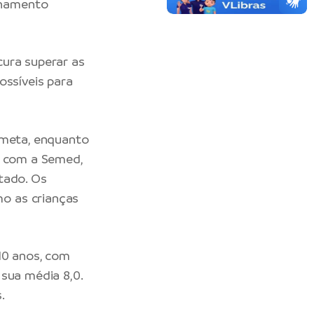
nhamento
cura superar as
ossíveis para
 meta, enquanto
e com a Semed,
tado. Os
o as crianças
10 anos, com
 sua média 8,0.
.