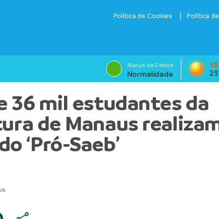
Política de Cookies
Política d
38
Status da Cidade
23
Normalidade
e 36 mil estudantes da
tura de Manaus realizam
do ‘Pró-Saeb’
us