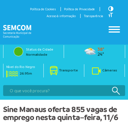
Toggle H
Política de Cookies
Política de Privacidade
Toggle Fo
Acesso à informação
Transparência
38°
Status da Cidade
24°
Normalidade
Nível do Rio Negro
Transporte
Câmeras
26.95m
Sine Manaus oferta 855 vagas de
emprego nesta quinta–feira, 11/6