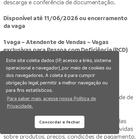
descarga e conferência de documentação.
Disponível até 11/06/2026 ou encerramento
da vaga
1 vaga – Atendente de Vendas – Vagas
exclusivas para Pessoa com Deficiência (PCD)
Este site coleta dados (IP, acesso a links, sistema
Escolaridade –
ensino médio completo;
operacional e navegador), por meio de cookies ou
dos navegadores. A coleta é para cumprir
Experiência –
não é necessário;
obrigação legal, permitir a melhor navegação ou
para fins estatísticos.
Requisitos Obrigatórios
– ter disponibilidade de
Para saber mais, acesse nossa Política de
horário e possuir documentação completa;
Privacidade.
Atividades –
atendimento ao cliente e vendas
Concordar e fechar
recepcionar e atender clientes, esclarecer dúvidas
sobre produtos, preços, condições de pagamento,