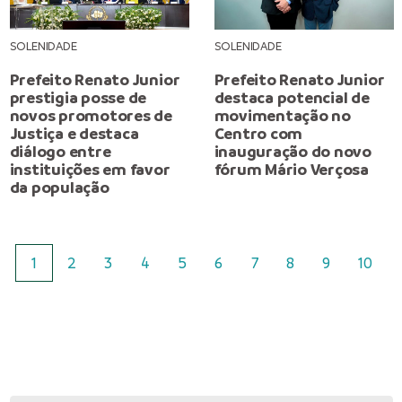
SOLENIDADE
SOLENIDADE
Prefeito Renato Junior
Prefeito Renato Junior
prestigia posse de
destaca potencial de
novos promotores de
movimentação no
Justiça e destaca
Centro com
diálogo entre
inauguração do novo
instituições em favor
fórum Mário Verçosa
da população
1
2
3
4
5
6
7
8
9
10