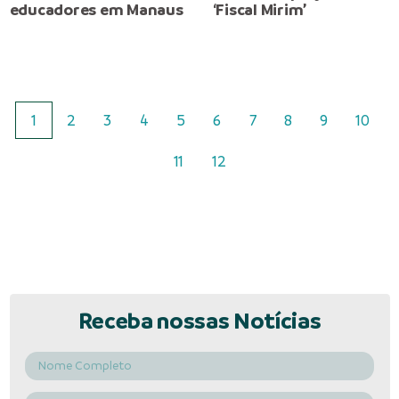
educadores em Manaus
‘Fiscal Mirim’
1
2
3
4
5
6
7
8
9
10
11
12
Receba nossas Notícias