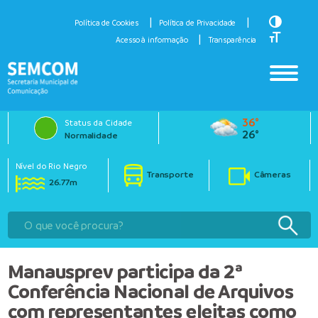
Toggle H
Política de Cookies
Política de Privacidade
Toggle Fo
Acesso à informação
Transparência
36°
Status da Cidade
26°
Normalidade
Nível do Rio Negro
Transporte
Câmeras
26.77m
Manausprev participa da 2ª
Conferência Nacional de Arquivos
com representantes eleitas como