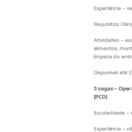
Experiência – s
Requisitos Obri
Atividades – au
alimentos, mon
limpeza do ambi
Disponível até
3 vagas – Oper
(PCD)
Escolaridade –
Experiência – n