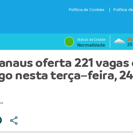
Política de Cookies
Política d
36
Status da Cidade
25
Normalidade
anaus oferta 221 vagas
o nesta terça–feira, 2
us