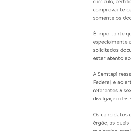
currículo, certi
comprovante de 
somente os doc
É importante q
especialmente a
solicitados docu
estar atento ao
A Semtepi ressa
Federal, e ao ar
referentes a se
divulgação das 
Os candidatos d
órgão, as quais
minissaias, cam