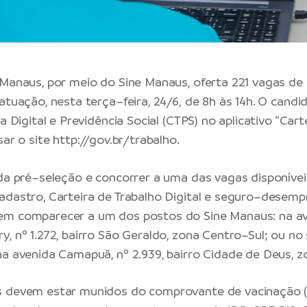
 Manaus, por meio do Sine Manaus, oferta 221 vagas d
 atuação, nesta terça–feira, 24/6, de 8h às 14h. O cand
ra Digital e Previdência Social (CTPS) no aplicativo “Cart
sar o site
http://gov.br/trabalho
.
 da pré–seleção e concorrer a uma das vagas disponívei
adastro, Carteira de Trabalho Digital e seguro–desemp
em comparecer a um dos postos do Sine Manaus: na a
y, nº 1.272, bairro São Geraldo, zona Centro–Sul; ou no
na avenida Camapuã, nº 2.939, bairro Cidade de Deus, z
s devem estar munidos do comprovante de vacinação (