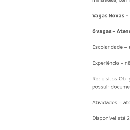
Vagas Novas –
6 vagas – Ate
Escolaridade –
Experiência – n
Requisitos Obrig
possuir docume
Atividades – at
Disponível até