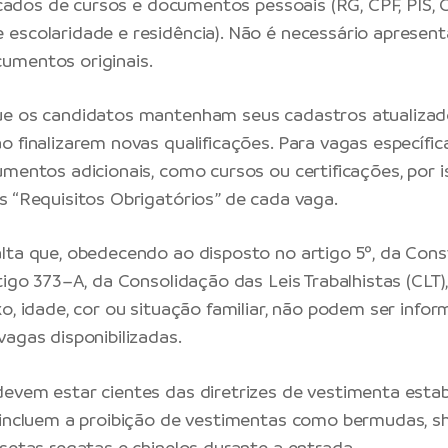
ficados de cursos e documentos pessoais (RG, CPF, PIS, 
escolaridade e residência). Não é necessário apresenta
umentos originais.
ue os candidatos mantenham seus cadastros atualizad
o finalizarem novas qualificações. Para vagas específi
mentos adicionais, como cursos ou certificações, por is
s “Requisitos Obrigatórios” de cada vaga.
lta que, obedecendo ao disposto no artigo 5º, da Cons
tigo 373–A, da Consolidação das Leis Trabalhistas (CLT),
xo, idade, cor ou situação familiar, não podem ser info
vagas disponibilizadas.
evem estar cientes das diretrizes de vestimenta estab
 incluem a proibição de vestimentas como bermudas, sh
isetas regatas e chinelos durante a entrada.