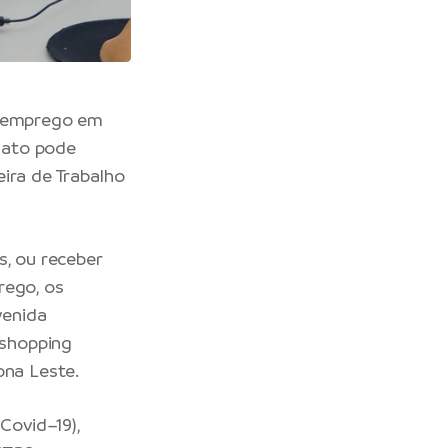
e emprego em
idato pode
eira de Trabalho
s, ou receber
rego, os
venida
 shopping
ona Leste.
Covid–19),