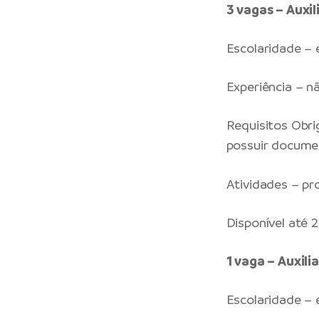
3 vagas – Auxi
Escolaridade –
Experiência – n
Requisitos Obrig
possuir documen
Atividades – pr
Disponível até
1 vaga – Auxili
Escolaridade –