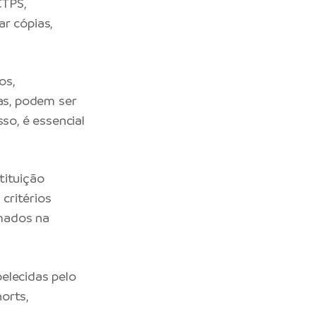
CTPS,
r cópias,
os,
cas, podem ser
so, é essencial
tituição
 critérios
rmados na
elecidas pelo
orts,