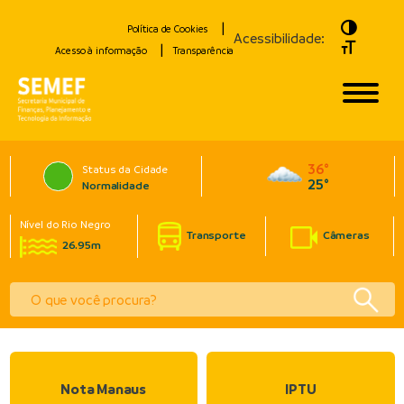
Toggle H
Política de Cookies
Acessibilidade:
Toggle Fo
Acesso à informação
Transparência
36°
Status da Cidade
25°
Normalidade
Nível do Rio Negro
Transporte
Câmeras
26.95m
Nota Manaus
IPTU