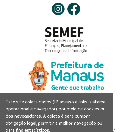
Este site coleta dados (IP, acesso a links, sistema
Prefeitura Municipal de Manaus
operacional e navegador), por meio de cookies ou
Município de Manaus
dos navegadores. A coleta é para cumprir
CNPJ:04.365.326.0001-73
obrigação legal, permitir a melhor navegação ou
Av. Brasil, 2971 – Compensa, Manaus-AM
para fins estatísticos.