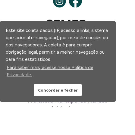
Este site coleta dados (IP, acesso a links, sistema
operacional e navegador), por meio de cookies ou
dos navegadores. A coleta é para cumprir
obrigação legal, permitir a melhor navegação ou
para fins estatísticos.
Para saber mais, acesse nossa Política de
Privacidade.
Concordar e fechar
Prefeitura Municipal de Manaus
Município de Manaus
CNPJ:04.365.326.0001-73
Av. Brasil, 2971 – Compensa, Manaus-AM
CEP: 69036-110