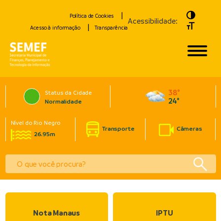
Toggle H
Política de Cookies
Acessibilidade:
Toggle Fo
Acesso à informação
Transparência
38°
Status da Cidade
24°
Normalidade
Nível do Rio Negro
Transporte
Câmeras
26.95m
Nota Manaus
IPTU