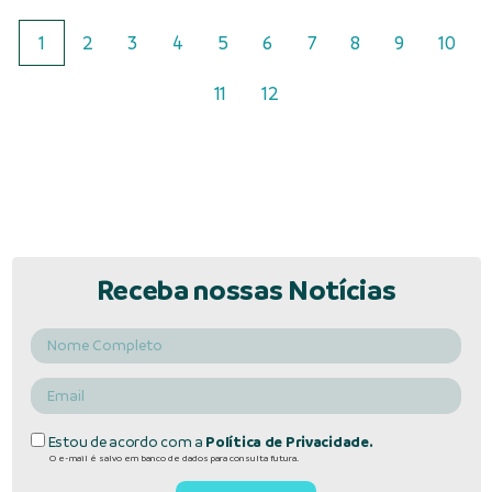
1
2
3
4
5
6
7
8
9
10
11
12
Receba nossas Notícias
Estou de acordo com a
Política de Privacidade.
O e-mail é salvo em banco de dados para consulta futura.