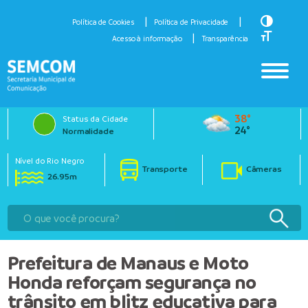
Toggle H
Política de Cookies
Política de Privacidade
Toggle Fo
Acesso à informação
Transparência
38°
Status da Cidade
24°
Normalidade
Nível do Rio Negro
Transporte
Câmeras
26.95m
Prefeitura de Manaus e Moto
Honda reforçam segurança no
trânsito em blitz educativa para