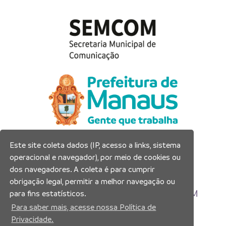
Este site coleta dados (IP, acesso a links, sistema
Prefeitura Municipal de Manaus
operacional e navegador), por meio de cookies ou
Município de Manaus
dos navegadores. A coleta é para cumprir
CNPJ:04.365.326.0001-73
obrigação legal, permitir a melhor navegação ou
Av. Brasil, 2971 – Compensa, Manaus-AM
para fins estatísticos.
CEP: 69036-110
Para saber mais, acesse nossa Política de
Privacidade.