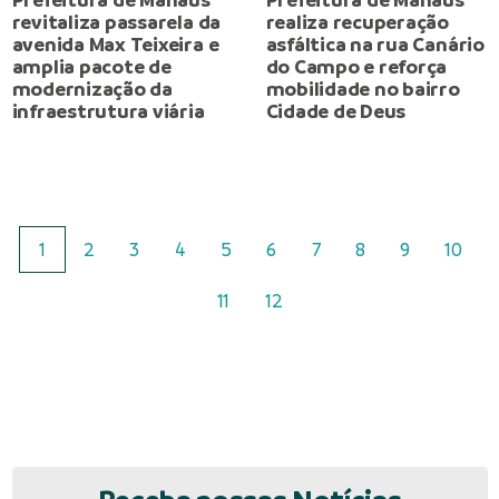
revitaliza passarela da
realiza recuperação
avenida Max Teixeira e
asfáltica na rua Canário
amplia pacote de
do Campo e reforça
modernização da
mobilidade no bairro
infraestrutura viária
Cidade de Deus
1
2
3
4
5
6
7
8
9
10
11
12