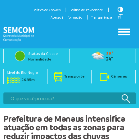
Toggle H
Política de Cookies
Política de Privacidade
Toggle Fo
Acesso à informação
Transparência
38°
Status da Cidade
24°
Normalidade
Nível do Rio Negro
Transporte
Câmeras
26.95m
Prefeitura de Manaus intensifica
atuação em todas as zonas para
reduzir impactos das chuvas