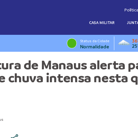
Polític
CASA MILITAR
JUNTA
36
Status da Cidade
25
Normalidade
tura de Manaus alerta p
de chuva intensa nesta 
us