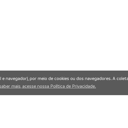
al e navegador), por meio de cookies ou dos navegadores. A coleta
saber mais, acesse nossa Política de Privacidade.
is: