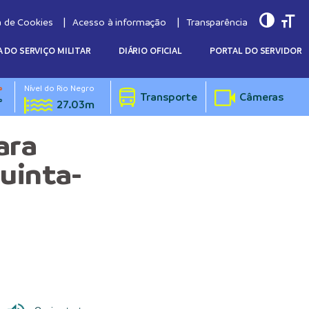
Toggle
Togg
a de Cookies
Acesso à informação
Transparência
 DO SERVIÇO MILITAR
DIÁRIO OFICIAL
PORTAL DO SERVIDOR
Nível do Rio Negro
°
Transporte
Câmeras
°
27.03m
ara
quinta-