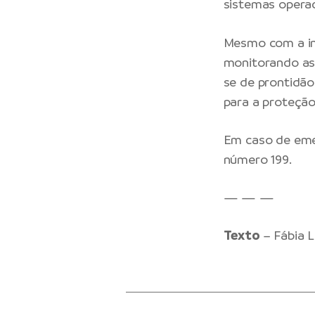
sistemas operac
Mesmo com a ind
monitorando as 
se de prontidã
para a proteção
Em caso de emer
número 199.
— — —
Texto
– Fábia L