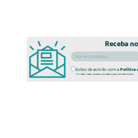
Receba no
Estou de acordo com a
Política 
O e-mail é salvo em banco de dados para consulta futura.