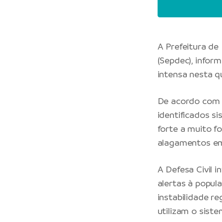
A
Prefeitura de
(Sepdec), infor
intensa nesta qu
De acordo com 
identificados s
forte a muito fo
alagamentos em 
A Defesa Civil i
alertas à popul
instabilidade r
utilizam o sist