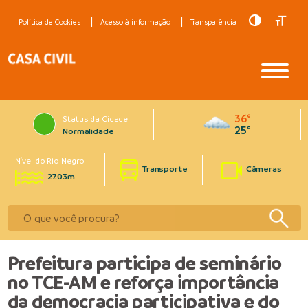
Toggle Hig
Toggle
Política de Cookies
Acesso à informação
Transparência
36°
Status da Cidade
25°
Normalidade
Nível do Rio Negro
Transporte
Câmeras
27.03m
Prefeitura participa de seminário
no TCE-AM e reforça importância
da democracia participativa e do