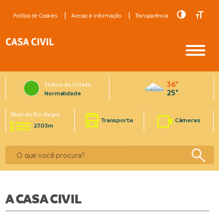
Toggle Hig
Toggle
Política de Cookies
Acesso à informação
Transparência
36°
Status da Cidade
25°
Normalidade
Nível do Rio Negro
Transporte
Câmeras
27.03m
A CASA CIVIL