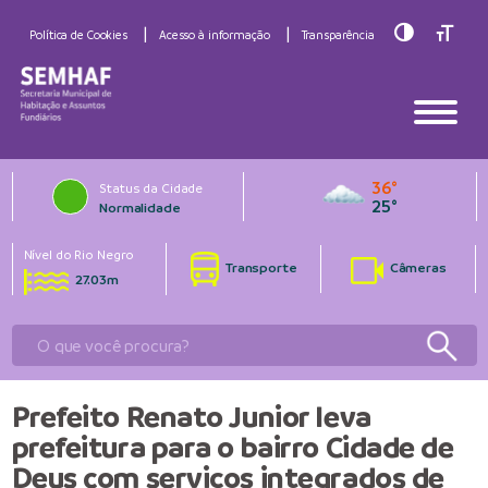
Toggle Hig
Toggle
Política de Cookies
Acesso à informação
Transparência
36°
Status da Cidade
25°
Normalidade
Nível do Rio Negro
Transporte
Câmeras
27.03m
Prefeito Renato Junior leva
prefeitura para o bairro Cidade de
Deus com serviços integrados de