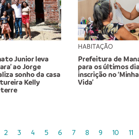
HABITAÇÃO
ato Junior leva
Prefeitura de Man
ara’ ao Jorge
para os últimos di
ealiza sonho da casa
inscrição no ‘Minh
tureira Kelly
Vida’
terre
2
3
4
5
6
7
8
9
10
11