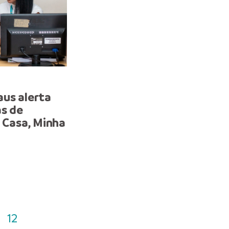
HABITAÇÃO
aus alerta
Prefeito Renato Junior c
as de
entrega das chaves às 5
a Casa, Minha
famílias contempladas c
moradias dos residenciai
Morar Melhor e resgata 
cidadania de mais de 2 mi
pessoas
12