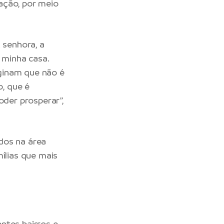
ação, por meio
 senhora, a
 minha casa.
ginam que não é
o, que é
oder prosperar”,
dos na área
ílias que mais
ntes bairros e