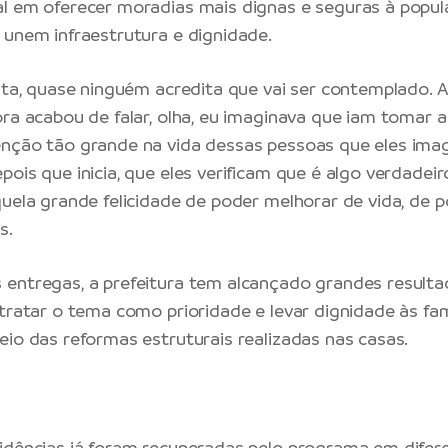
l em oferecer moradias mais dignas e seguras à popul
 unem infraestrutura e dignidade.
sita, quase ninguém acredita que vai ser contemplado. A
ora acabou de falar, olha, eu imaginava que iam tomar a
ênção tão grande na vida dessas pessoas que eles ima
ois que inicia, que eles verificam que é algo verdadeir
quela grande felicidade de poder melhorar de vida, de p
es.
entregas, a prefeitura tem alcançado grandes resulta
 tratar o tema como prioridade e levar dignidade às fam
eio das reformas estruturais realizadas nas casas.
idências já foram recuperadas pelo programa em difere