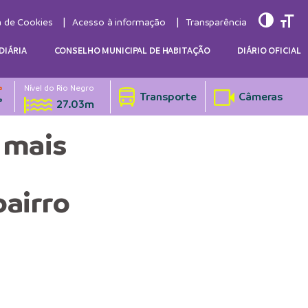
Toggle
Togg
a de Cookies
Acesso à informação
Transparência
DIÁRIA
CONSELHO MUNICIPAL DE HABITAÇÃO
DIÁRIO OFICIAL
Nível do Rio Negro
°
Transporte
Câmeras
°
27.03m
 mais
bairro