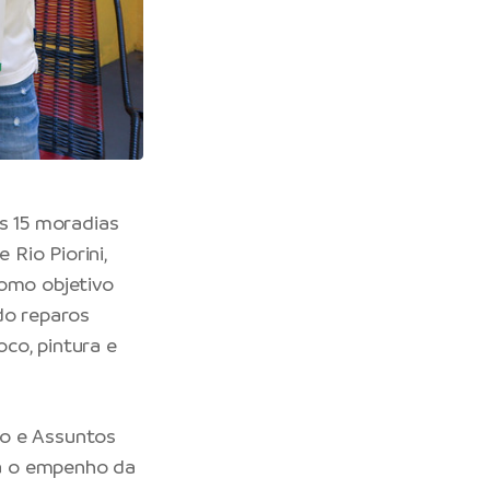
is 15 moradias
Rio Piorini,
como objetivo
do reparos
oco, pintura e
ão e Assuntos
tra o empenho da