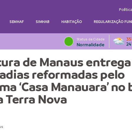
Polític
SEMHAF
SIMHAB
HABITAÇÃO
REGULARIZAÇÃO FUN
35
Status da Cidade
24
Normalidade
tura de Manaus entrega
adias reformadas pelo
ma ‘Casa Manauara’ no 
a Terra Nova
us