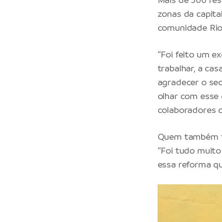
zonas da capita
comunidade Rio P
“Foi feito um e
trabalhar, a ca
agradecer o sec
olhar com esse 
colaboradores q
Quem também te
“Foi tudo muito
essa reforma q