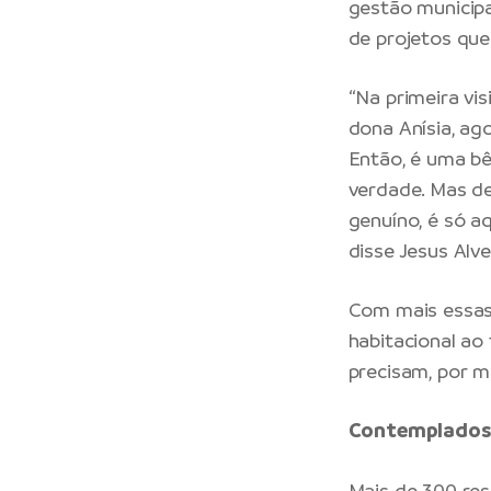
gestão municipa
de projetos que
“Na primeira vi
dona Anísia, ag
Então, é uma b
verdade. Mas dep
genuíno, é só a
disse Jesus Alv
Com mais essas 
habitacional ao
precisam, por m
Contemplados
Mais de 300 res