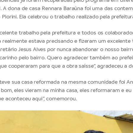
l. A dona de casa Rennara Baraúna foi uma das contem
iorini. Ela celebrou o trabalho realizado pela prefeitu
xcelente trabalho pela prefeitura e todos os colaborad
sa realmente estava precisando e fizeram um excelente 
retário Jesus Alves por nunca abandonar o nosso bairr
carinho pelo bairro. Quero agradecer também ao prefei
ue cooperaram para que a obra saísse”, agradeceu a d
ve sua casa reformada na mesma comunidade foi Ani
 bom, eles vieram na minha casa, eles reformaram e eu 
ue aconteceu aqui”, comemorou.