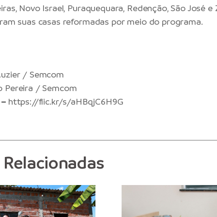
iras, Novo Israel, Puraquequara, Redenção, São José e
veram suas casas reformadas por meio do programa.
Auzier / Semcom
o Pereira / Semcom
 –
https://flic.kr/s/aHBqjC6H9G
s Relacionadas