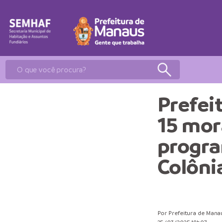
Prefei
15 mor
progra
Colôni
Por Prefeitura de Mana