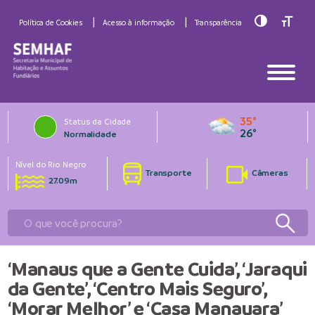
Toggle Hig
Toggle
Política de Cookies
Acesso à informação
Transparência
35°
Status da Cidade
26°
Normalidade
Nível do Rio Negro
Transporte
Câmeras
27.09m
‘Manaus que a Gente Cuida’, ‘Jaraqui
da Gente’, ‘Centro Mais Seguro’,
‘Morar Melhor’ e ‘Casa Manauara’