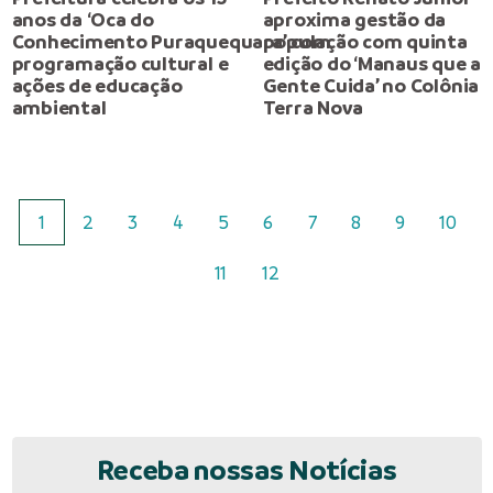
anos da ‘Oca do
aproxima gestão da
Conhecimento Puraquequara’ com
população com quinta
programação cultural e
edição do ‘Manaus que a
ações de educação
Gente Cuida’ no Colônia
ambiental
Terra Nova
1
2
3
4
5
6
7
8
9
10
11
12
Receba nossas Notícias