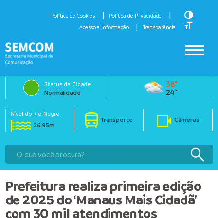
Toggle H
Política de Cookies
Política de Privacidade
Toggle Fo
Acesso à informação
Transparência
38°
Status da Cidade
24°
Normalidade
Nível do Rio Negro
Transporte
Câmeras
26.95m
Prefeitura realiza primeira edição
de 2025 do ‘Manaus Mais Cidadã’
com 30 mil atendimentos