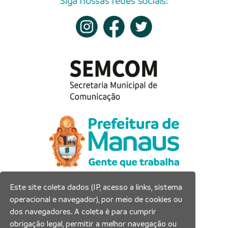
Siga nossas redes sociais:
Este site coleta dados (IP, acesso a links, sistema
Prefeitura Municipal de Manaus
operacional e navegador), por meio de cookies ou
Município de Manaus
dos navegadores. A coleta é para cumprir
CNPJ:04.365.326.0001-73
obrigação legal, permitir a melhor navegação ou