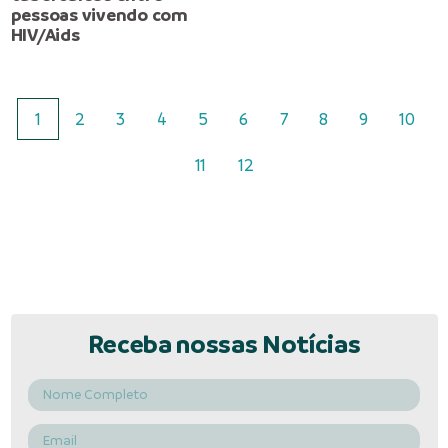
pessoas vivendo com
HIV/Aids
1
2
3
4
5
6
7
8
9
10
11
12
Receba nossas Notícias